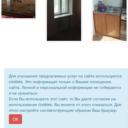
Для улучшения предлагаемых услуг на сайте используются
cookies. Это информация только о Вашем посещении
сайта. Личной и персональной информации не собирается
© 2019 - 2026 Астраханская областная организация ВОС. Все
и не храниться.
права защищены.
Если Вы используете этот сайт, то Вы даете согласие на
Сайт создан при поддержке «
Информационная сеть RD
»
использование cookies. Вы можете от этого отказаться. Для
этого настройте соответствующим образом Ваш браузер.
OK