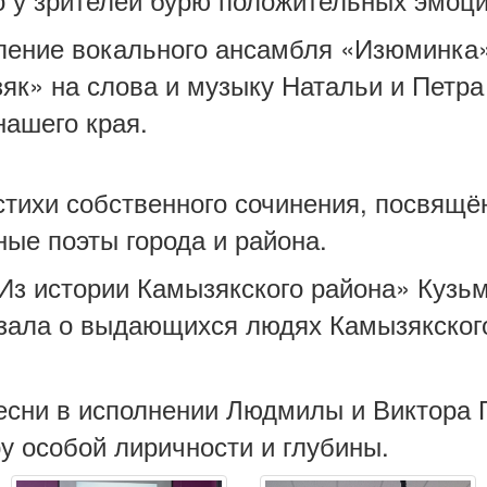
пление вокального ансамбля «Изюминк
к» на слова и музыку Натальи и Петра
нашего края.
стихи собственного сочинения, посвящ
ые поэты города и района.
 истории Камызякского района» Кузьм
азала о выдающихся людях Камызякского
сни в исполнении Людмилы и Виктора Г
у особой лиричности и глубины.