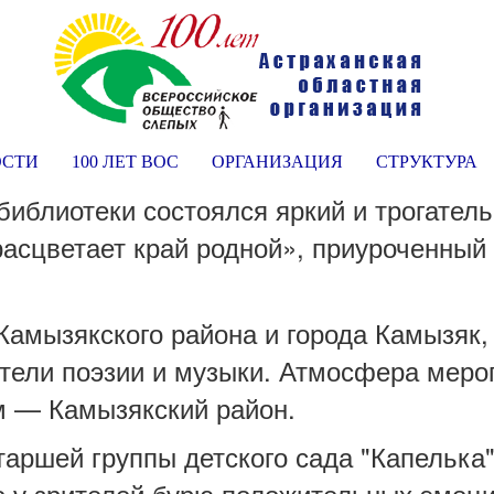
ОСТИ
100 ЛЕТ ВОС
ОРГАНИЗАЦИЯ
СТРУКТУРА
библиотеки состоялся яркий и трогател
ь расцветает край родной», приуроченный
Камызякского района и города Камызяк,
ители поэзии и музыки. Атмосфера мер
м — Камызякский район.
аршей группы детского сада "Капелька",
о у зрителей бурю положительных эмоц