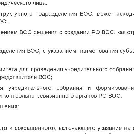
ридического лица.
структурного подразделения ВОС, может исхо
ОС.
лением ВОС решения о создании РО ВОС, как ст
азделения ВОС, с указанием наименования субъ
омитета для проведения учредительного собрани
представители ВОС;
ия учредительного собрания и формировани
и контрольно-ревизионного органов РО ВОС.
ешения:
го и сокращенного), включающего указание на 