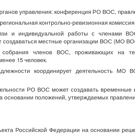
органов управления: конференция РО ВОС, прав
региональная контрольно-ревизионная комиссия
связи и индивидуальной работы с членами В
 создаваться местные организации ВОС (МО ВО
обрания членов ВОС, проживающих на терр
енее 15 человек.
адлежности координирует деятельность МО В
ельности РО ВОС может создавать временные и
на основании положений, утверждаемых правлен
бъекта Российской Федерации на основании реш