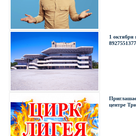
1 октября 
892755137
Приглашаем
центре Три