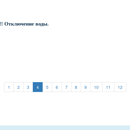
!! Отключение воды.
(current)
(current)
(current)
(current)
(current)
(current)
(current)
(current)
(current)
(current)
(cur
1
2
3
4
5
6
7
8
9
10
11
12