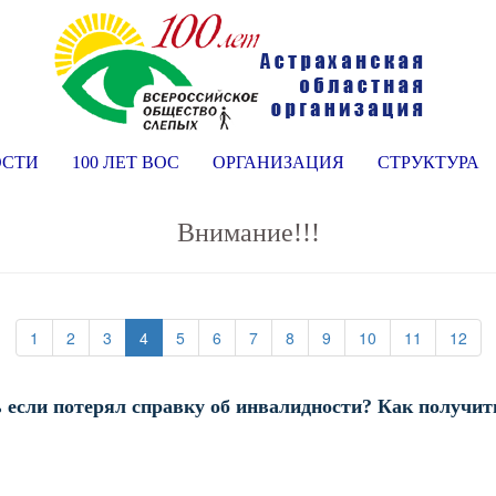
ОСТИ
100 ЛЕТ ВОС
ОРГАНИЗАЦИЯ
СТРУКТУРА
Внимание!!!
(current)
(current)
(current)
(current)
(current)
(current)
(current)
(current)
(current)
(current)
(cur
1
2
3
4
5
6
7
8
9
10
11
12
ь если потерял справку об инвалидности? Как получит