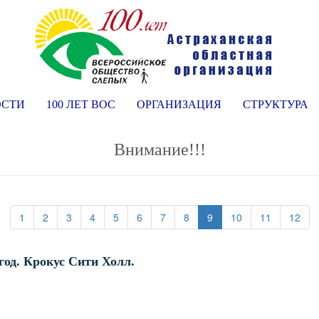
ОСТИ
100 ЛЕТ ВОС
ОРГАНИЗАЦИЯ
СТРУКТУРА
Внимание!!!
(current)
(current)
(current)
(current)
(current)
(current)
(current)
(current)
(current)
(current)
(cur
1
2
3
4
5
6
7
8
9
10
11
12
 год. Крокус Сити Холл.