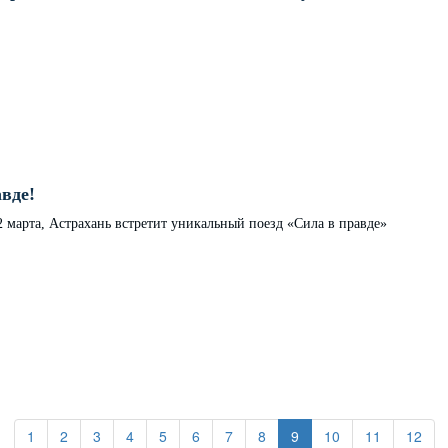
вде!
2 марта, Астрахань встретит уникальный поезд «Сила в правде»
(current)
(current)
(current)
(current)
(current)
(current)
(current)
(current)
(current)
(current)
(cur
1
2
3
4
5
6
7
8
9
10
11
12